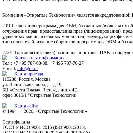
Компания «Открытые Технологии» является аккредитованной 
2.01 Реализация программ для ЭВМ, баз данных (включая их о
отчуждения прав, предоставления прав (лицензирования), пр
удаленных вычислительных мощностей, эмулирующих физическо
типа носителей, издание сборников программ для ЭВМ и баз да
27.01 Торговля (поставка) розничная и оптовая ПАК и оборудо
Контактная информация
Тел.: +7 495 787-08-88, +7 495 787-70-27
E-mail:
info@ot.ru
Карта проезда
115280, Россия, Москва,
ул. Ленинская Слобода, д.19,
БЦ «Омега Плаза», 3 этаж, линия 4Е,
офис 3015/1 "Открытые Технологии"
Карта сайта
© 1994 — 2026, «Открытые Технологии»
Сертификаты:
ГОСТ Р ИСО 9001-2015 (ISO 9001:2015),
ГОСТ Р ИСО 45001-2020 (ISO 45001:2018),