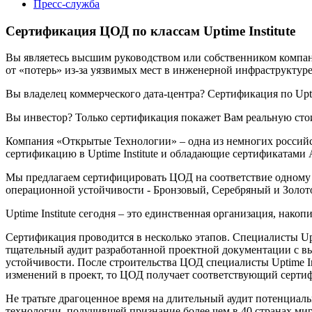
Пресс-служба
Cертификация ЦОД по классам Uptime Institute
Вы являетесь высшим руководством или собственником компан
от «потерь» из-за уязвимых мест в инженерной инфраструктуре
Вы владелец коммерческого дата-центра? Сертификация по Upti
Вы инвестор? Только сертификация покажет Вам реальную ст
Компания «Открытые Технологии» – одна из немногих россий
сертификацию в Uptime Institute и обладающие сертификатами Ac
Мы предлагаем сертифицировать ЦОД на соответствие одному и
операционной устойчивости - Бронзовый, Серебряный и Золот
Uptime Institute сегодня – это единственная организация, на
Сертификация проводится в несколько этапов. Специалисты Upt
тщательный аудит разработанной проектной документации с 
устойчивости. После строительства ЦОД специалисты Uptime In
изменений в проект, то ЦОД получает соответствующий сертиф
Не тратьте драгоценное время на длительный аудит потенциал
технологии, получившей признание более чем в 40 странах мир