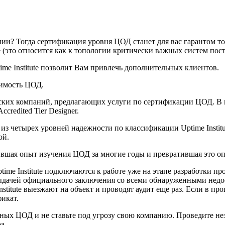
ии? Тогда сертификация уровня ЦОД станет для вас гарантом т
 (это относится как к топологии критически важных систем пос
me Institute позволит Вам привлечь дополнительных клиентов.
оимость ЦОД.
ских компаний, предлагающих услуги по сертификации ЦОД. В
credited Tier Designer.
з четырех уровней надежности по классификации Uptime Institu
ой.
копившая опыт изучения ЦОД за многие годы и превратившая это 
ime Institute подключаются к работе уже на этапе разработки п
выдачей официального заключения со всеми обнаруженными не
stitute выезжают на объект и проводят аудит еще раз. Если в 
икат.
ьных ЦОД и не ставьте под угрозу свою компанию. Проведите не
а.