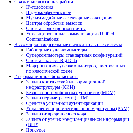
Связь и коллективная работа
IP-телефония
Видеоконференцсвязь
Мультимедийные селекторные совещания
Центры обработки вызовов
Системы электронной почты
Унифицированные коммуникации (Unified
Communications)
Высокопроизводительные вычислительные системы
Гибридные суперкомпьютеры
Суперкомпьютеры стандартных конфигураций
Системы класса Big Data
Модернизация суперкомпьютеров, построенных
по классической схеме
Информационная безопасность
Защита критической информационной
инфраструктуры (КИИ)
Безопасность мобильных устройств (MDM)
Защита периметра сети (UTM)
Средства усиленной аутентификации
Управление привилегированным доступом (PAM)
Защита от вредоносного кода
Защита от утечек конфиденциальной информации
(DLP)
Honeypot