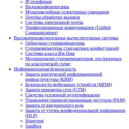
IP-телефония
Видеоконференцсвязь
Мультимедийные селекторные совещания
Центры обработки вызовов
Системы электронной почты
Унифицированные коммуникации (Unified
Communications)
Высокопроизводительные вычислительные системы
Гибридные суперкомпьютеры
Суперкомпьютеры стандартных конфигураций
Системы класса Big Data
Модернизация суперкомпьютеров, построенных
по классической схеме
Информационная безопасность
Защита критической информационной
инфраструктуры (КИИ)
Безопасность мобильных устройств (MDM)
Защита периметра сети (UTM)
Средства усиленной аутентификации
Управление привилегированным доступом (PAM)
Защита от вредоносного кода
Защита от утечек конфиденциальной информации
(DLP)
Honeypot
Sandbox