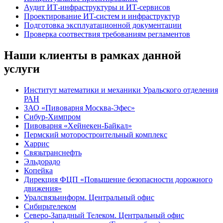
Аудит ИТ-инфраструктуры и ИТ-сервисов
Проектирование ИT-систем и инфраструктур
Подготовка эксплуатационной документации
Проверка соотвествия требованиям регламентов
Наши клиенты в рамках данной
услуги
Институт математики и механики Уральского отделения
РАН
ЗАО «Пивоварня Москва-Эфес»
Сибур-Химпром
Пивоварня «Хейнекен-Байкал»
Пермский моторостроительный комплекс
Харрис
Связьтранснефть
Эльдорадо
Копейка
Дирекция ФЦП «Повышение безопасности дорожного
движения»
Уралсвязьинформ. Центральный офис
Сибирьтелеком
Северо-Западный Телеком. Центральный офис