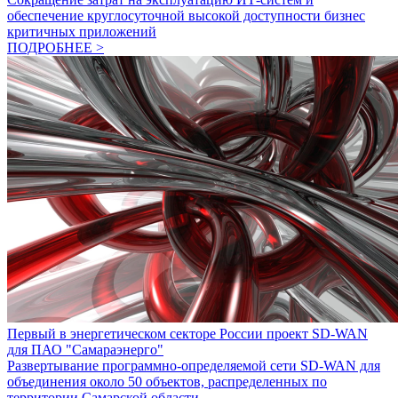
обеспечение круглосуточной высокой доступности бизнес
критичных приложений
ПОДРОБНЕЕ >
Первый в энергетическом секторе России проект SD-WAN
для ПАО "Самараэнерго"
Развертывание программно-определяемой сети SD-WAN для
объединения около 50 объектов, распределенных по
территории Самарской области