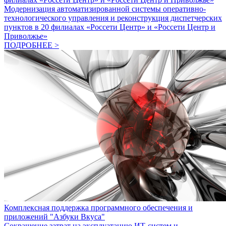
Модернизация автоматизированной системы оперативно-
технологического управления и реконструкция диспетчерских
пунктов в 20 филиалах «Россети Центр» и «Россети Центр и
Приволжье»
ПОДРОБНЕЕ >
Комплексная поддержка программного обеспечения и
приложений "Азбуки Вкуса"
Сокращение затрат на эксплуатацию ИТ-систем и