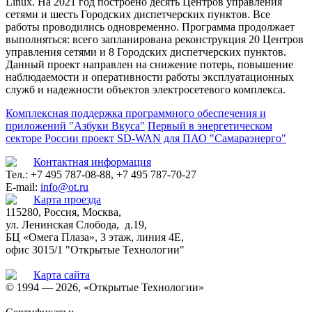
Linux. На 2021 год построено десять Центров управления
сетями и шесть Городских диспетчерских пунктов. Все
работы проводились одновременно. Программа продолжает
выполняться: всего запланирована реконструкция 20 Центров
управления сетями и 8 Городских диспетчерских пунктов.
Данный проект направлен на снижение потерь, повышение
наблюдаемости и оперативности работы эксплуатационных
служб и надежности объектов электросетевого комплекса.
Комплексная поддержка программного обеспечения и
приложений "Азбуки Вкуса"
Первый в энергетическом
секторе России проект SD-WAN для ПАО "Самараэнерго"
Контактная информация
Тел.: +7 495 787-08-88, +7 495 787-70-27
E-mail:
info@ot.ru
Карта проезда
115280, Россия, Москва,
ул. Ленинская Слобода, д.19,
БЦ «Омега Плаза», 3 этаж, линия 4Е,
офис 3015/1 "Открытые Технологии"
Карта сайта
© 1994 — 2026, «Открытые Технологии»